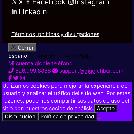
X
Facebook
Instagram
LinkedIn
Términos, políticas y divulgaciones
Cerrar
Español
English
中文 (简体)
Mi cuenta
giggle teléfono
626.999.8888
support@gigglefiber.com
Utilizamos cookies para mejorar la experiencia del
usuario y analizar el tráfico del sitio web. Por estas
razones, podemos compartir sus datos de uso del
sitio con nuestros socios de análisis.
Acepte
Disminución
Política de privacidad