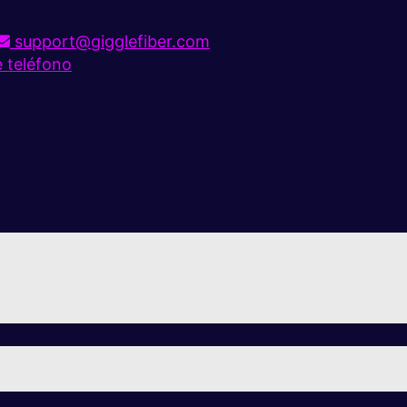
support@gigglefiber.com
e teléfono