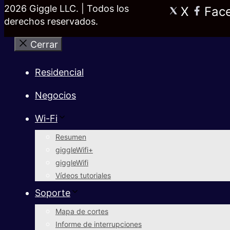
2026 Giggle LLC. | Todos los
X
Fac
derechos reservados.
Cerrar
Residencial
Negocios
Wi-Fi
Resumen
giggleWifi+
giggleWifi
Vídeos tutoriales
Soporte
Mapa de cortes
Informe de interrupciones