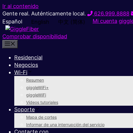
Ir al contenido
Gente real. Auténticamente local.
626.999.8888
Mi cuenta
giggl
Español
English
中文 (简体)
Comprobar disponibilidad
Residencial
Negocios
Wi-Fi
Resumen
giggleWiFi+
giggleWiFi
Vídeos tutoriales
Soporte
Mapa de cortes
Informar de una interrupción del servicio
Contacte con