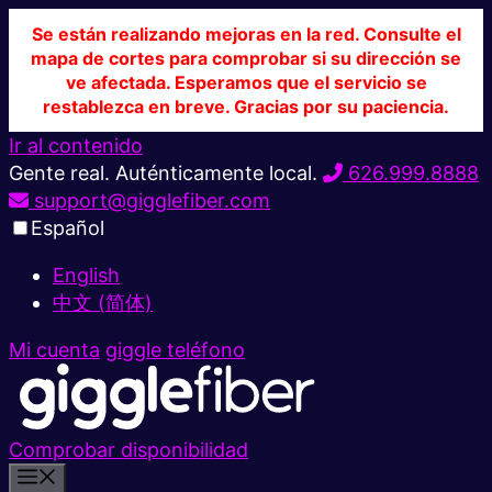
Se están realizando mejoras en la red. Consulte el
mapa de cortes para comprobar si su dirección se
ve afectada. Esperamos que el servicio se
restablezca en breve. Gracias por su paciencia.
Ir al contenido
Gente real. Auténticamente local.
626.999.8888
support@gigglefiber.com
Español
English
中文 (简体)
Mi cuenta
giggle teléfono
Comprobar disponibilidad