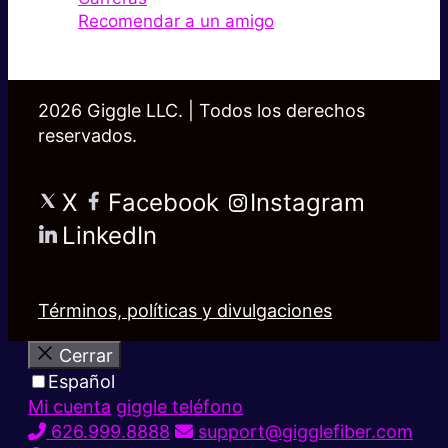
Recomendar a un amigo
2026 Giggle LLC. | Todos los derechos
reservados.
X
Facebook
Instagram
LinkedIn
Términos, políticas y divulgaciones
Cerrar
Español
Mi cuenta
giggle teléfono
626.999.8888
support@gigglefiber.com