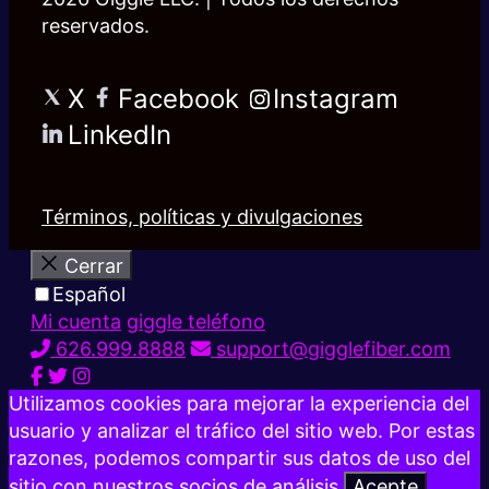
reservados.
X
Facebook
Instagram
LinkedIn
Términos, políticas y divulgaciones
Cerrar
Español
Mi cuenta
giggle teléfono
626.999.8888
support@gigglefiber.com
Utilizamos cookies para mejorar la experiencia del
usuario y analizar el tráfico del sitio web. Por estas
razones, podemos compartir sus datos de uso del
sitio con nuestros socios de análisis.
Acepte