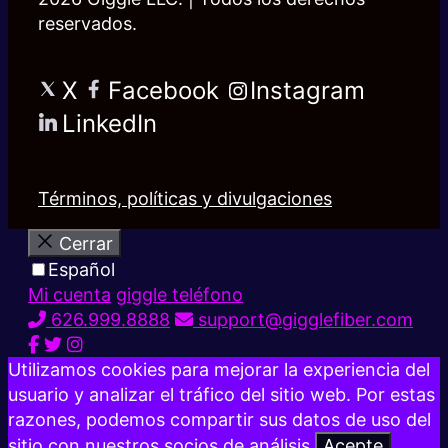
reservados.
X
Facebook
Instagram
LinkedIn
Términos, políticas y divulgaciones
Cerrar
Español
Mi cuenta
giggle teléfono
626.999.8888
support@gigglefiber.com
Utilizamos cookies para mejorar la experiencia del
usuario y analizar el tráfico del sitio web. Por estas
razones, podemos compartir sus datos de uso del
sitio con nuestros socios de análisis.
Acepte