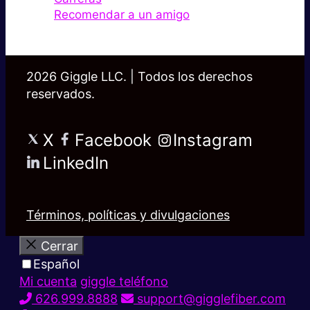
Recomendar a un amigo
2026 Giggle LLC. | Todos los derechos
reservados.
X
Facebook
Instagram
LinkedIn
Términos, políticas y divulgaciones
Cerrar
Español
Mi cuenta
giggle teléfono
626.999.8888
support@gigglefiber.com