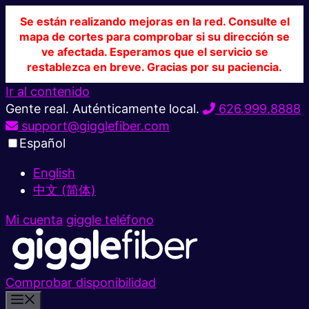
Se están realizando mejoras en la red. Consulte el
mapa de cortes para comprobar si su dirección se
ve afectada. Esperamos que el servicio se
restablezca en breve. Gracias por su paciencia.
Ir al contenido
Gente real. Auténticamente local.
626.999.8888
support@gigglefiber.com
Español
English
中文 (简体)
Mi cuenta
giggle teléfono
Comprobar disponibilidad