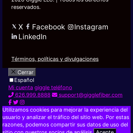
reservados.
X
Facebook
Instagram
LinkedIn
Términos, políticas y divulgaciones
Cerrar
Español
Mi cuenta
giggle teléfono
626.999.8888
support@gigglefiber.com
Utilizamos cookies para mejorar la experiencia del
usuario y analizar el tráfico del sitio web. Por estas
razones, podemos compartir sus datos de uso del
sitio con nuestros socios de análisis.
Acepte