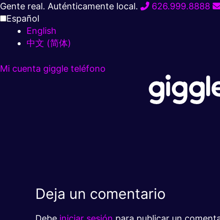
Ir
Gente real. Auténticamente local.
626.999.8888
al
Español
contenido
English
中文 (简体)
Mi cuenta
giggle teléfono
Deja un comentario
Debe
iniciar sesión
para publicar un comenta