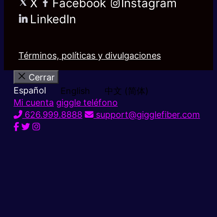
X
Facebook
Instagram
LinkedIn
Términos, políticas y divulgaciones
Cerrar
Español
English
中文 (简体)
Mi cuenta
giggle teléfono
626.999.8888
support@gigglefiber.com