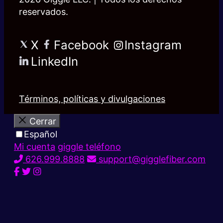
reservados.
X
Facebook
Instagram
LinkedIn
Términos, políticas y divulgaciones
Cerrar
Español
Mi cuenta
giggle teléfono
626.999.8888
support@gigglefiber.com