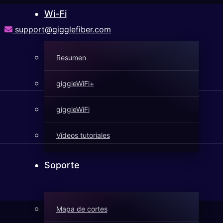
Wi-Fi
support@gigglefiber.com
Resumen
giggleWiFi+
giggleWiFi
Vídeos tutoriales
Soporte
Mapa de cortes