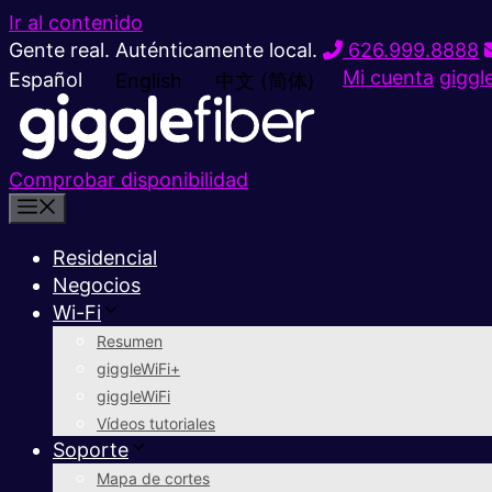
Ir al contenido
Gente real. Auténticamente local.
626.999.8888
Mi cuenta
giggl
Español
English
中文 (简体)
Comprobar disponibilidad
Residencial
Negocios
Wi-Fi
Resumen
giggleWiFi+
giggleWiFi
Vídeos tutoriales
Soporte
Mapa de cortes