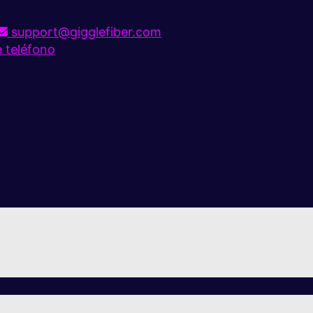
support@gigglefiber.com
e teléfono