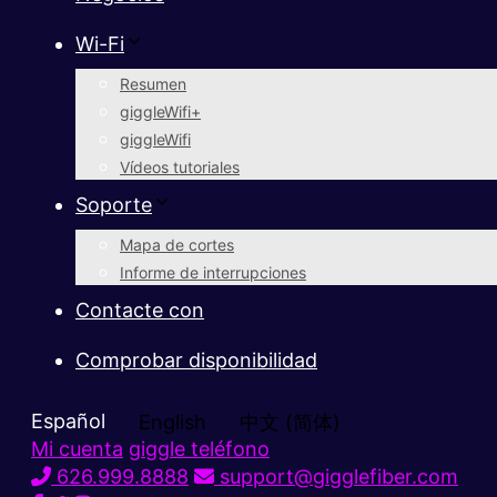
Wi-Fi
Resumen
giggleWifi+
giggleWifi
Vídeos tutoriales
Soporte
Mapa de cortes
Informe de interrupciones
Contacte con
Comprobar disponibilidad
Español
English
中文 (简体)
Mi cuenta
giggle teléfono
626.999.8888
support@gigglefiber.com