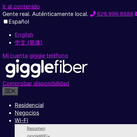
Ir al contenido
Gente real. Auténticamente local.
626.999.8888
Español
English
中文 (简体)
Mi cuenta
giggle teléfono
Comprobar disponibilidad
Residencial
Negocios
Wi-Fi
Resumen
giggleWiFi+