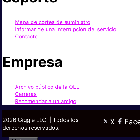
Mapa de cortes de suministro
Informar de una interrupción del servicio
Contacto
Empresa
Archivo público de la OEE
Carreras
Recomendar a un amigo
2026 Giggle LLC. | Todos los
X
Fac
derechos reservados.