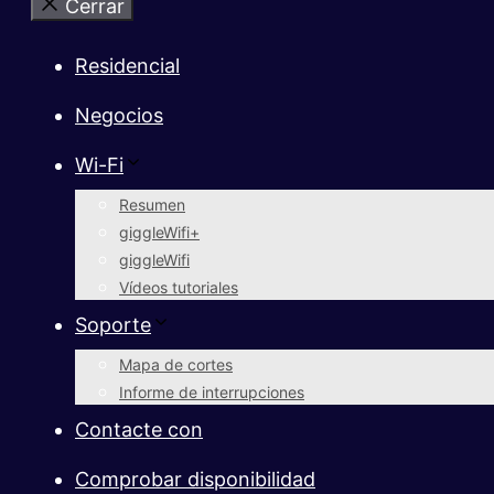
Cerrar
Residencial
Negocios
Wi-Fi
Resumen
giggleWifi+
giggleWifi
Vídeos tutoriales
Soporte
Mapa de cortes
Informe de interrupciones
Contacte con
Comprobar disponibilidad