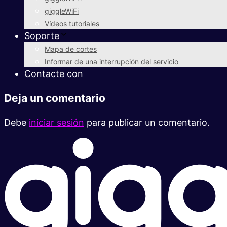
giggleWiFi
Vídeos tutoriales
Soporte
Mapa de cortes
Informar de una interrupción del servicio
Contacte con
Deja un comentario
Debe
iniciar sesión
para publicar un comentario.