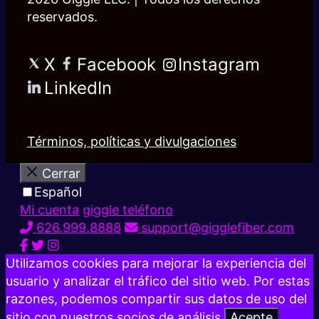
reservados.
X
Facebook
Instagram
LinkedIn
Términos, políticas y divulgaciones
Cerrar
Español
Mi cuenta
giggle teléfono
626.999.8888
support@gigglefiber.com
Utilizamos cookies para mejorar la experiencia del
usuario y analizar el tráfico del sitio web. Por estas
razones, podemos compartir sus datos de uso del
sitio con nuestros socios de análisis.
Acepte