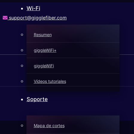
Wi-Fi
support@gigglefiber.com
Resumen
giggleWiFi+
giggleWiFi
Vídeos tutoriales
Soporte
Mapa de cortes