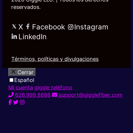
reservados.
X
Facebook
Instagram
LinkedIn
Términos, políticas y divulgaciones
Cerrar
Español
Mi cuenta
giggle teléfono
626.999.8888
support@gigglefiber.com