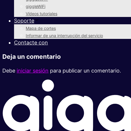
giggleWiFi
Vídeos tutoriales
Soporte
Mapa de cortes
Informar de una interrupción del servicio
Contacte con
Deja un comentario
Debe
iniciar sesión
para publicar un comentario.