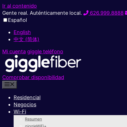
Ir al contenido
Gente real. Auténticamente local.
626.999.8888
Español
English
中文 (简体)
Mi cuenta
giggle teléfono
Comprobar disponibilidad
Residencial
Negocios
Wi-Fi
Resumen
giggleWiFi+