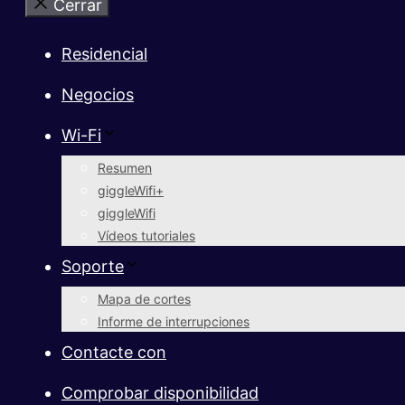
Cerrar
Residencial
Negocios
Wi-Fi
Resumen
giggleWifi+
giggleWifi
Vídeos tutoriales
Soporte
Mapa de cortes
Informe de interrupciones
Contacte con
Comprobar disponibilidad