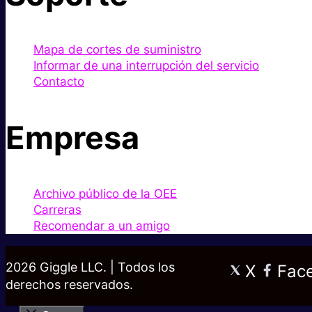
Mapa de cortes de suministro
Informar de una interrupción del servicio
Contacto
Empresa
Archivo público de la OEE
Carreras
Recomendar a un amigo
2026 Giggle LLC. | Todos los
X
Fac
derechos reservados.