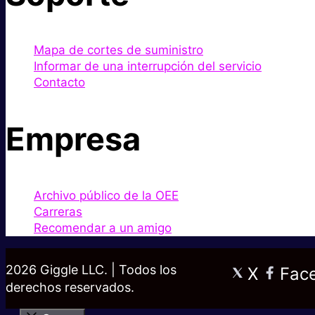
Mapa de cortes de suministro
Informar de una interrupción del servicio
Contacto
Empresa
Archivo público de la OEE
Carreras
Recomendar a un amigo
2026 Giggle LLC. | Todos los
X
Fac
derechos reservados.