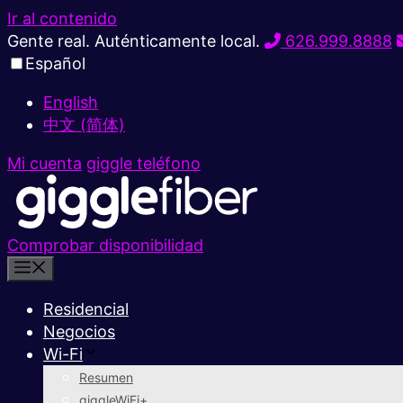
Ir al contenido
Gente real. Auténticamente local.
626.999.8888
Español
English
中文 (简体)
Mi cuenta
giggle teléfono
Comprobar disponibilidad
Residencial
Negocios
Wi-Fi
Resumen
giggleWiFi+