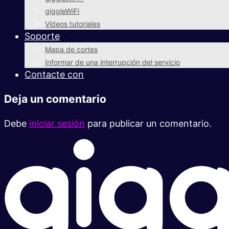
giggleWiFi
Vídeos tutoriales
Soporte
Mapa de cortes
Informar de una interrupción del servicio
Contacte con
Deja un comentario
Debe
iniciar sesión
para publicar un comentario.