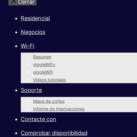
Cerrar
Residencial
Negocios
Wi-Fi
Resumen
giggleWifi+
giggleWifi
Vídeos tutoriales
Soporte
Mapa de cortes
Informe de interrupciones
Contacte con
Comprobar disponibilidad