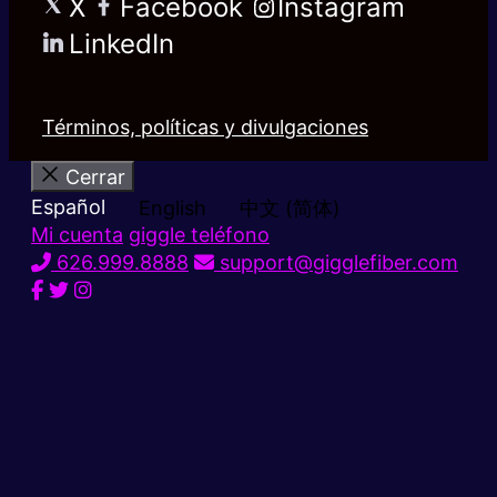
X
Facebook
Instagram
LinkedIn
Términos, políticas y divulgaciones
Cerrar
Español
English
中文 (简体)
Mi cuenta
giggle teléfono
626.999.8888
support@gigglefiber.com