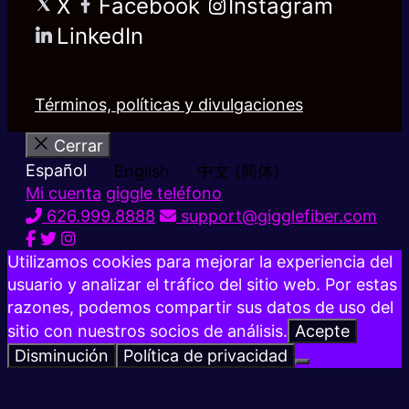
X
Facebook
Instagram
LinkedIn
Términos, políticas y divulgaciones
Cerrar
Español
English
中文 (简体)
Mi cuenta
giggle teléfono
626.999.8888
support@gigglefiber.com
Utilizamos cookies para mejorar la experiencia del
usuario y analizar el tráfico del sitio web. Por estas
razones, podemos compartir sus datos de uso del
sitio con nuestros socios de análisis.
Acepte
Disminución
Política de privacidad