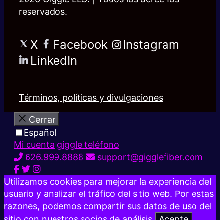
reservados.
X
Facebook
Instagram
LinkedIn
Términos, políticas y divulgaciones
Cerrar
Español
Mi cuenta
giggle teléfono
626.999.8888
support@gigglefiber.com
Utilizamos cookies para mejorar la experiencia del
usuario y analizar el tráfico del sitio web. Por estas
razones, podemos compartir sus datos de uso del
sitio con nuestros socios de análisis.
Acepte