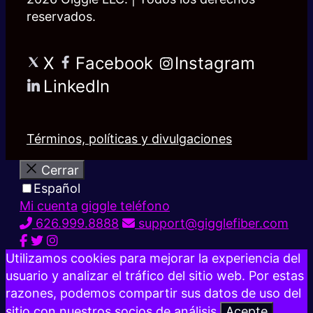
reservados.
X
Facebook
Instagram
LinkedIn
Términos, políticas y divulgaciones
Cerrar
Español
Mi cuenta
giggle teléfono
626.999.8888
support@gigglefiber.com
Utilizamos cookies para mejorar la experiencia del
usuario y analizar el tráfico del sitio web. Por estas
razones, podemos compartir sus datos de uso del
sitio con nuestros socios de análisis.
Acepte