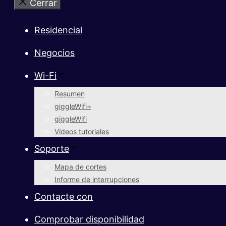
Cerrar
Residencial
Negocios
Wi-Fi
Resumen
giggleWifi+
giggleWifi
Vídeos tutoriales
Soporte
Mapa de cortes
Informe de interrupciones
Contacte con
Comprobar disponibilidad