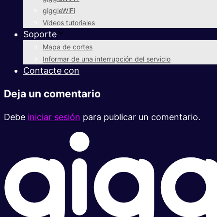
giggleWiFi
Vídeos tutoriales
Soporte
Mapa de cortes
Informar de una interrupción del servicio
Contacte con
Deja un comentario
Debe
iniciar sesión
para publicar un comentario.