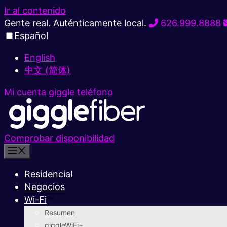
Ir al contenido
Gente real. Auténticamente local.
626.999.8888
Español
English
中文 (简体)
Mi cuenta
giggle teléfono
Comprobar disponibilidad
Residencial
Negocios
Wi-Fi
Resumen
giggleWiFi+