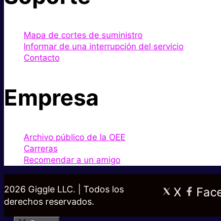
Mapa de cortes de suministro
Informar de una interrupción del servicio
Contacto
Empresa
Archivo público de la OEE
Carreras
Recomendar a un amigo
2026 Giggle LLC. | Todos los
X
Fac
derechos reservados.