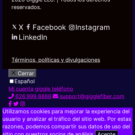
reservados.
X
Facebook
Instagram
LinkedIn
Términos, políticas y divulgaciones
Cerrar
Español
Mi cuenta
giggle teléfono
626.999.8888
support@gigglefiber.com
Utilizamos cookies para mejorar la experiencia del
usuario y analizar el tráfico del sitio web. Por estas
razones, podemos compartir sus datos de uso del
sitio con nuestros socios de análisis.
Acepte