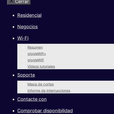
Cerrar
Residencial
Negocios
Wi-Fi
Resumen
giggleWifi+
giggleWifi
Vídeos tutoriales
Soporte
Mapa de cortes
Informe de interrupciones
Contacte con
Comprobar disponibilidad