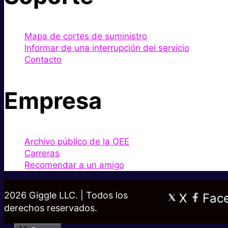
Mapa de cortes de suministro
Informar de una interrupción del servicio
Contacto
Empresa
Archivo público de la OEE
Carreras
Recomendar a un amigo
2026 Giggle LLC. | Todos los
X
Fac
derechos reservados.