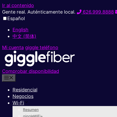
Ir al contenido
Gente real. Auténticamente local.
626.999.8888
Español
English
中文 (简体)
Mi cuenta
giggle teléfono
Comprobar disponibilidad
Residencial
Negocios
Wi-Fi
Resumen
giggleWiFi+