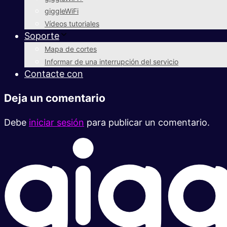
giggleWiFi
Vídeos tutoriales
Soporte
Mapa de cortes
Informar de una interrupción del servicio
Contacte con
Deja un comentario
Debe
iniciar sesión
para publicar un comentario.