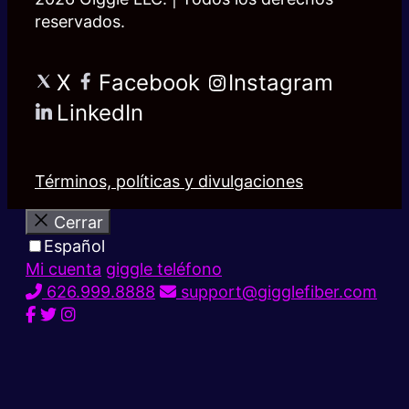
reservados.
X
Facebook
Instagram
LinkedIn
Términos, políticas y divulgaciones
Cerrar
Español
Mi cuenta
giggle teléfono
626.999.8888
support@gigglefiber.com