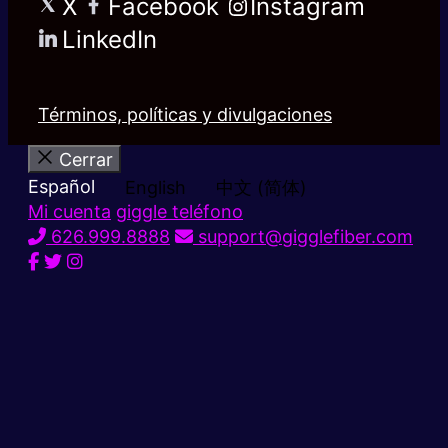
X
Facebook
Instagram
LinkedIn
Términos, políticas y divulgaciones
Cerrar
Español
English
中文 (简体)
Mi cuenta
giggle teléfono
626.999.8888
support@gigglefiber.com