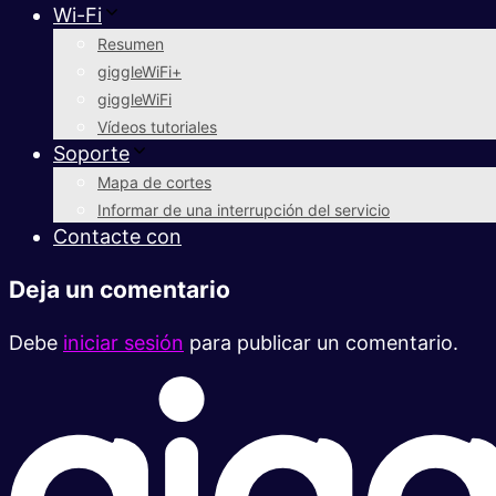
Wi-Fi
Resumen
giggleWiFi+
giggleWiFi
Vídeos tutoriales
Soporte
Mapa de cortes
Informar de una interrupción del servicio
Contacte con
Deja un comentario
Debe
iniciar sesión
para publicar un comentario.