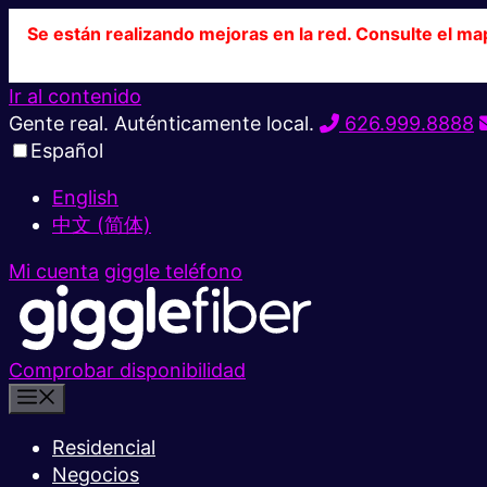
Se están realizando mejoras en la red. Consulte el ma
Ir al contenido
Gente real. Auténticamente local.
626.999.8888
Español
English
中文 (简体)
Mi cuenta
giggle teléfono
Comprobar disponibilidad
Residencial
Negocios