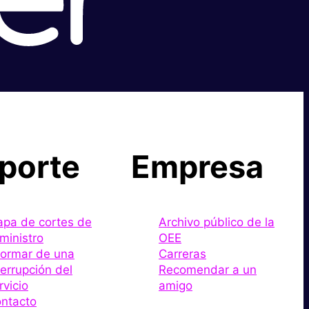
porte
Empresa
pa de cortes de
Archivo público de la
ministro
OEE
formar de una
Carreras
terrupción del
Recomendar a un
rvicio
amigo
ntacto