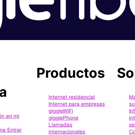
Productos
So
a
Internet residencial
Ma
Internet para empresas
su
giggleWiFi
In
ión en mi
gigglePhone
in
Llamadas
se
ne Entrar
internacionales
Co