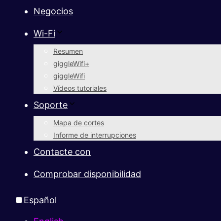
Negocios
Wi-Fi
Resumen
giggleWifi+
giggleWifi
Vídeos tutoriales
Soporte
Mapa de cortes
Informe de interrupciones
Contacte con
Comprobar disponibilidad
Español