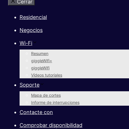
Cerrar
Residencial
Negocios
Wi-Fi
Resumen
giggleWifi+
giggleWifi
Vídeos tutoriales
Soporte
Mapa de cortes
Informe de interrupciones
Contacte con
Comprobar disponibilidad