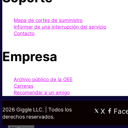
Mapa de cortes de suministro
Informar de una interrupción del servicio
Contacto
Empresa
Archivo público de la OEE
Carreras
Recomendar a un amigo
2026 Giggle LLC. | Todos los
X
Fac
derechos reservados.