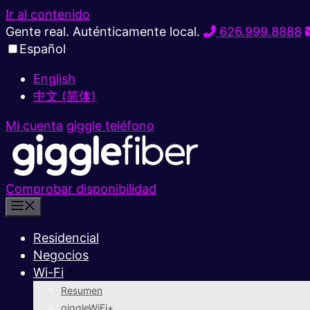
Ir al contenido
Gente real. Auténticamente local.
626.999.8888
Español
English
中文 (简体)
Mi cuenta
giggle teléfono
Comprobar disponibilidad
Residencial
Negocios
Wi-Fi
Resumen
giggleWiFi+