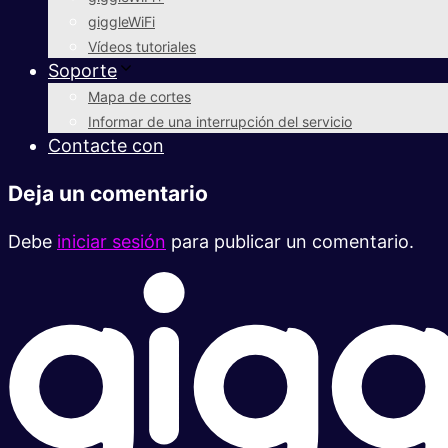
giggleWiFi
Vídeos tutoriales
Soporte
Mapa de cortes
Informar de una interrupción del servicio
Contacte con
Deja un comentario
Debe
iniciar sesión
para publicar un comentario.