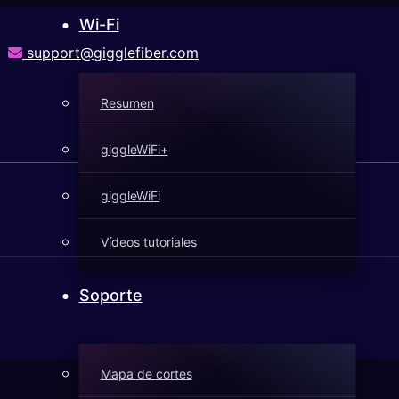
Wi-Fi
support@gigglefiber.com
Resumen
giggleWiFi+
giggleWiFi
Vídeos tutoriales
Soporte
Mapa de cortes