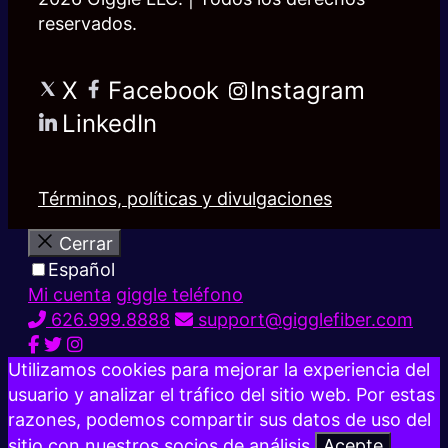
reservados.
X
Facebook
Instagram
LinkedIn
Términos, políticas y divulgaciones
Cerrar
Español
Mi cuenta
giggle teléfono
626.999.8888
support@gigglefiber.com
Utilizamos cookies para mejorar la experiencia del
usuario y analizar el tráfico del sitio web. Por estas
razones, podemos compartir sus datos de uso del
sitio con nuestros socios de análisis.
Acepte