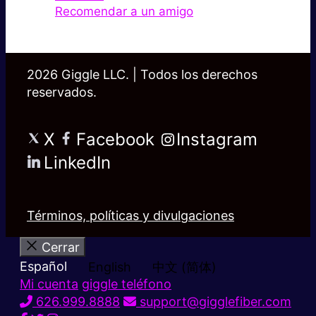
Recomendar a un amigo
2026 Giggle LLC. | Todos los derechos
reservados.
X
Facebook
Instagram
LinkedIn
Términos, políticas y divulgaciones
Cerrar
Español
English
中文 (简体)
Mi cuenta
giggle teléfono
626.999.8888
support@gigglefiber.com