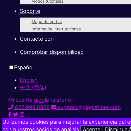
Vídeos tutoriales
Soporte
Mapa de cortes
Informe de interrupciones
Contacte con
Comprobar disponibilidad
Español
English
中文 (简体)
Mi cuenta
giggle teléfono
626.999.8888
support@gigglefiber.com
Utilizamos cookies para mejorar la experiencia del u
con nuestros socios de análisis.
Acepte
Disminuci