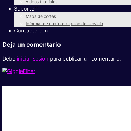
Vídeos tutoriales
Soporte
Mapa de cortes
Informar de una interrupción del servicio
Contacte con
Deja un comentario
Debe
iniciar sesión
para publicar un comentario.
Súper rápido.
Excelente precio.