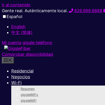
Ir al contenido
Gente real. Auténticamente local.
626.999.8888
Español
English
中文 (简体)
Mi cuenta
giggle teléfono
Comprobar disponibilidad
Residencial
Negocios
Wi-Fi
Resumen
giggleWiFi+
giggleWiFi