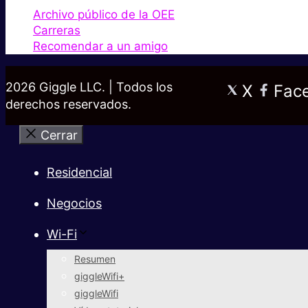
Archivo público de la OEE
Carreras
Recomendar a un amigo
2026 Giggle LLC. | Todos los
X
Fac
derechos reservados.
Cerrar
Residencial
Negocios
Wi-Fi
Resumen
giggleWifi+
giggleWifi