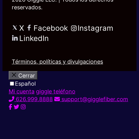
reservados.
X
Facebook
Instagram
LinkedIn
Términos, políticas y divulgaciones
Cerrar
Español
Mi cuenta
giggle teléfono
626.999.8888
support@gigglefiber.com