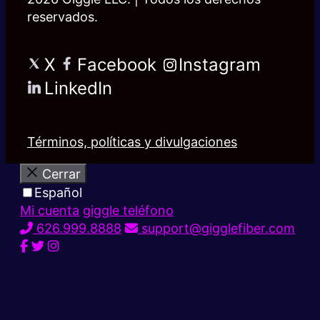
reservados.
X
Facebook
Instagram
LinkedIn
Términos, políticas y divulgaciones
Cerrar
Español
Mi cuenta
giggle teléfono
626.999.8888
support@gigglefiber.com