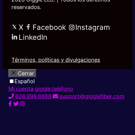
reservados.
X
Facebook
Instagram
LinkedIn
Términos, políticas y divulgaciones
Cerrar
Español
Mi cuenta
giggle teléfono
626.999.8888
support@gigglefiber.com