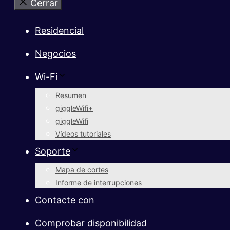
Cerrar
Residencial
Negocios
Wi-Fi
Resumen
giggleWifi+
giggleWifi
Vídeos tutoriales
Soporte
Mapa de cortes
Informe de interrupciones
Contacte con
Comprobar disponibilidad