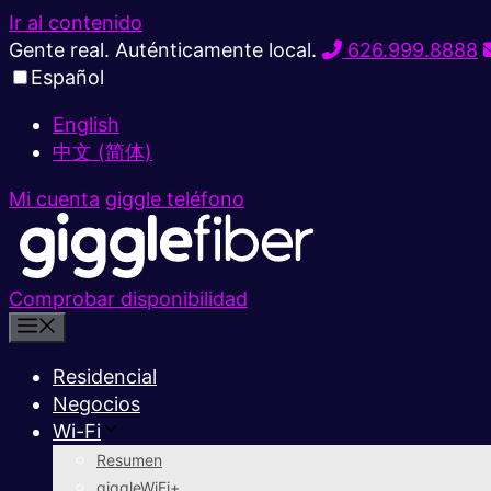
Ir al contenido
Gente real. Auténticamente local.
626.999.8888
Español
English
中文 (简体)
Mi cuenta
giggle teléfono
Comprobar disponibilidad
Residencial
Negocios
Wi-Fi
Resumen
giggleWiFi+