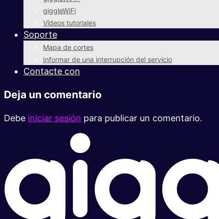
giggleWiFi
Vídeos tutoriales
Soporte
Mapa de cortes
Informar de una interrupción del servicio
Contacte con
Deja un comentario
Debe
iniciar sesión
para publicar un comentario.