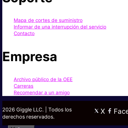
Mapa de cortes de suministro
Informar de una interrupción del servicio
Contacto
Empresa
Archivo público de la OEE
Carreras
Recomendar a un amigo
2026 Giggle LLC. | Todos los
X
Fac
derechos reservados.