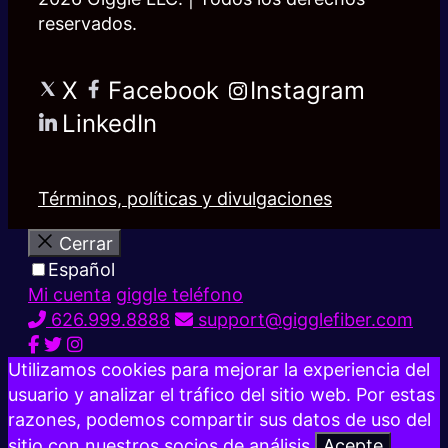
reservados.
X
Facebook
Instagram
LinkedIn
Términos, políticas y divulgaciones
Cerrar
Español
Mi cuenta
giggle teléfono
626.999.8888
support@gigglefiber.com
Utilizamos cookies para mejorar la experiencia del
usuario y analizar el tráfico del sitio web. Por estas
razones, podemos compartir sus datos de uso del
sitio con nuestros socios de análisis.
Acepte