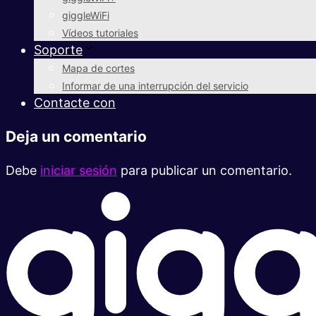
giggleWiFi
Vídeos tutoriales
Soporte
Mapa de cortes
Informar de una interrupción del servicio
Contacte con
Deja un comentario
Debe
iniciar sesión
para publicar un comentario.