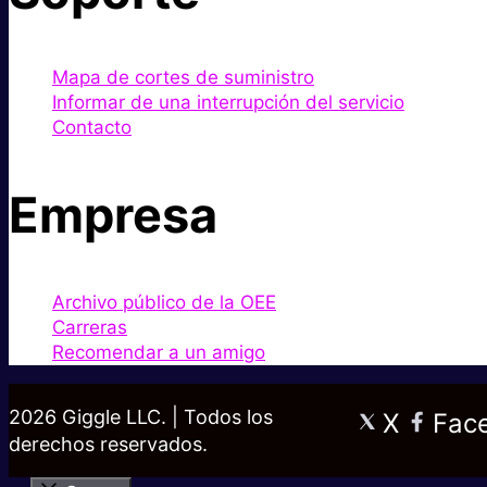
Mapa de cortes de suministro
Informar de una interrupción del servicio
Contacto
Empresa
Archivo público de la OEE
Carreras
Recomendar a un amigo
2026 Giggle LLC. | Todos los
X
Fac
derechos reservados.