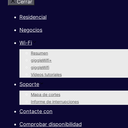
Cerrar
Residencial
Negocios
Wi-Fi
Resumen
giggleWifi+
giggleWifi
Vídeos tutoriales
Soporte
Mapa de cortes
Informe de interrupciones
Contacte con
Comprobar disponibilidad