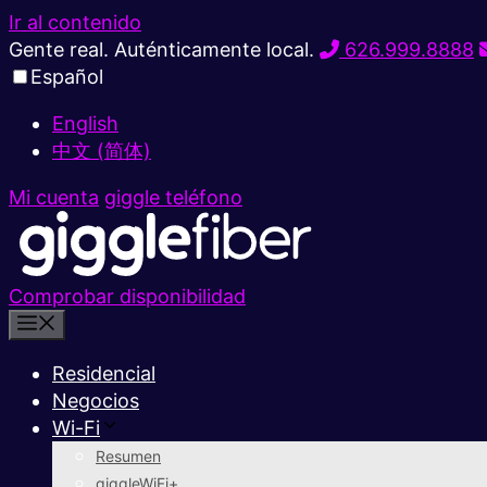
Ir al contenido
Gente real. Auténticamente local.
626.999.8888
Español
English
中文 (简体)
Mi cuenta
giggle teléfono
Comprobar disponibilidad
Residencial
Negocios
Wi-Fi
Resumen
giggleWiFi+