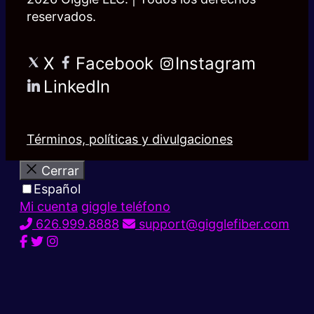
reservados.
X
Facebook
Instagram
LinkedIn
Términos, políticas y divulgaciones
Cerrar
Español
Mi cuenta
giggle teléfono
626.999.8888
support@gigglefiber.com