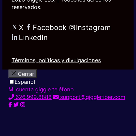
reservados.
X
Facebook
Instagram
LinkedIn
Términos, políticas y divulgaciones
Cerrar
Español
Mi cuenta
giggle teléfono
626.999.8888
support@gigglefiber.com