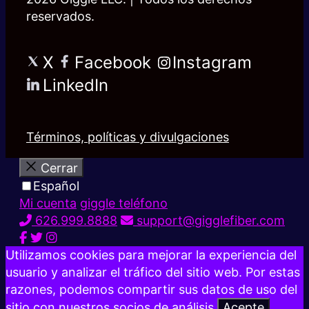
reservados.
X
Facebook
Instagram
LinkedIn
Términos, políticas y divulgaciones
Cerrar
Español
Mi cuenta
giggle teléfono
626.999.8888
support@gigglefiber.com
Utilizamos cookies para mejorar la experiencia del
usuario y analizar el tráfico del sitio web. Por estas
razones, podemos compartir sus datos de uso del
sitio con nuestros socios de análisis.
Acepte