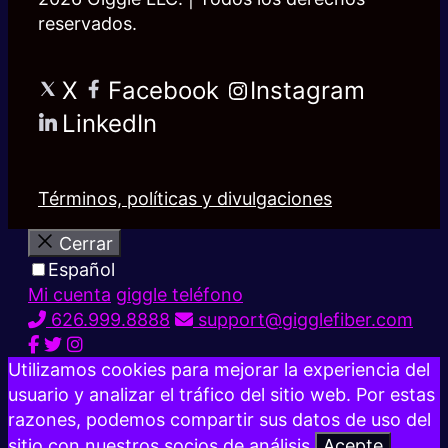
reservados.
X
Facebook
Instagram
LinkedIn
Términos, políticas y divulgaciones
Cerrar
Español
Mi cuenta
giggle teléfono
626.999.8888
support@gigglefiber.com
Utilizamos cookies para mejorar la experiencia del
usuario y analizar el tráfico del sitio web. Por estas
razones, podemos compartir sus datos de uso del
sitio con nuestros socios de análisis.
Acepte