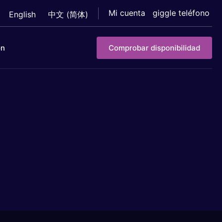
Mi cuenta
giggle teléfono
English
中文 (简体)
on
Comprobar disponibilidad