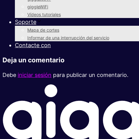
giggleWiFi
Vídeos tutoriales
Soporte
Mapa de cortes
Informar de una interrupción del servicio
Contacte con
Deja un comentario
Debe
iniciar sesión
para publicar un comentario.