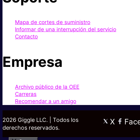
Mapa de cortes de suministro
Informar de una interrupción del servicio
Contacto
Empresa
Archivo público de la OEE
Carreras
Recomendar a un amigo
2026 Giggle LLC. | Todos los
X
Fac
derechos reservados.