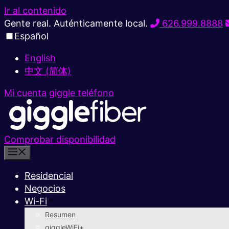
Ir al contenido
Gente real. Auténticamente local.
626.999.8888
Español
English
中文 (简体)
Mi cuenta
giggle teléfono
Comprobar disponibilidad
Residencial
Negocios
Wi-Fi
Resumen
giggleWiFi+