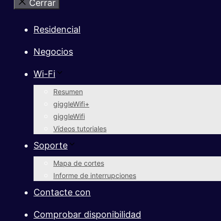
Cerrar
Residencial
Negocios
Wi-Fi
Resumen
giggleWifi+
giggleWifi
Vídeos tutoriales
Soporte
Mapa de cortes
Informe de interrupciones
Contacte con
Comprobar disponibilidad