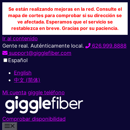
Se están realizando mejoras en la red. Consulte el
mapa de cortes para comprobar si su dirección se
ve afectada. Esperamos que el servicio se
restablezca en breve. Gracias por su paciencia.
Ir al contenido
Gente real. Auténticamente local.
626.999.8888
support@gigglefiber.com
Español
English
中文 (简体)
Mi cuenta
giggle teléfono
Comprobar disponibilidad