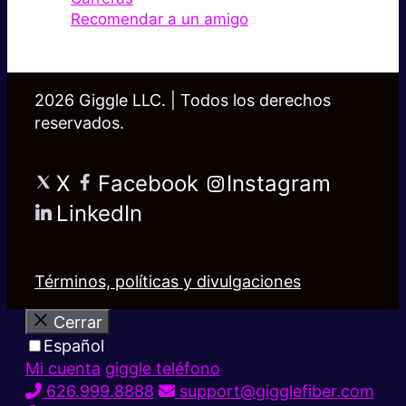
Recomendar a un amigo
2026 Giggle LLC. | Todos los derechos
reservados.
X
Facebook
Instagram
LinkedIn
Términos, políticas y divulgaciones
Cerrar
Español
Mi cuenta
giggle teléfono
626.999.8888
support@gigglefiber.com