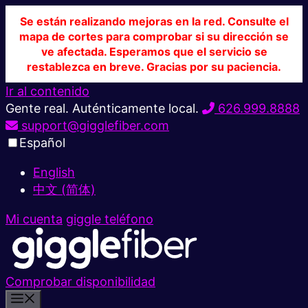
Se están realizando mejoras en la red. Consulte el
mapa de cortes para comprobar si su dirección se
ve afectada. Esperamos que el servicio se
restablezca en breve. Gracias por su paciencia.
Ir al contenido
Gente real. Auténticamente local.
626.999.8888
support@gigglefiber.com
Español
English
中文 (简体)
Mi cuenta
giggle teléfono
Comprobar disponibilidad