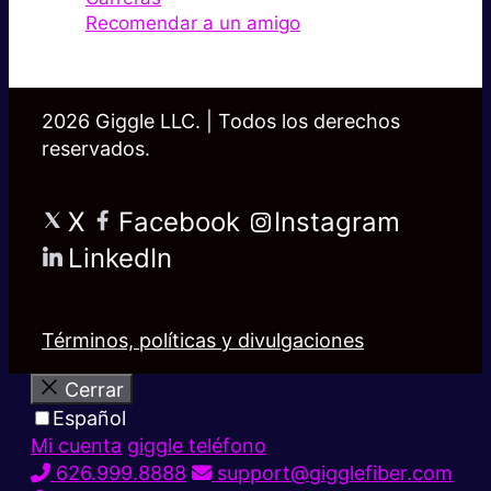
Recomendar a un amigo
2026 Giggle LLC. | Todos los derechos
reservados.
X
Facebook
Instagram
LinkedIn
Términos, políticas y divulgaciones
Cerrar
Español
Mi cuenta
giggle teléfono
626.999.8888
support@gigglefiber.com