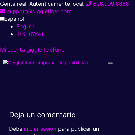
Ir
Gente real. Auténticamente local.
626.999.8888
al
support@gigglefiber.com
contenido
Español
English
中文 (简体)
Mi cuenta
giggle teléfono
Comprobar disponibilidad
Deja un comentario
Debe
iniciar sesión
para publicar un