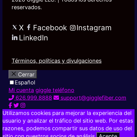
reservados.
X
Facebook
Instagram
LinkedIn
Términos, políticas y divulgaciones
Cerrar
Español
Mi cuenta
giggle teléfono
626.999.8888
support@gigglefiber.com
Utilizamos cookies para mejorar la experiencia del
usuario y analizar el tráfico del sitio web. Por estas
razones, podemos compartir sus datos de uso del
sitio con nuestros socios de análisis.
Acepte