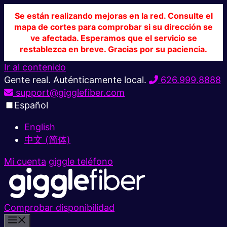
Se están realizando mejoras en la red. Consulte el
mapa de cortes para comprobar si su dirección se
ve afectada. Esperamos que el servicio se
restablezca en breve. Gracias por su paciencia.
Ir al contenido
Gente real. Auténticamente local.
626.999.8888
support@gigglefiber.com
Español
English
中文 (简体)
Mi cuenta
giggle teléfono
Comprobar disponibilidad