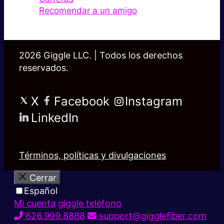
Recomendar a un amigo
2026 Giggle LLC. | Todos los derechos
reservados.
X
Facebook
Instagram
LinkedIn
Términos, políticas y divulgaciones
Cerrar
Español
Mi cuenta
giggle teléfono
626.999.8888
support@gigglefiber.com